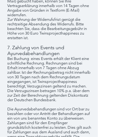
Mail) gebucht haben, können Sie Ihre
Vertragserklärung innerhalb von 14 Tagen ohne
Angabe von Gründen in Textform (E-Mail)
widerrufen.
Zur Wahrung der Widerrufsfrist genügt die
rechtzeitige Absendung des Widerrufs. Bitte
beachten Sie, dass die Bearbeitungsgebühr in
Höhe von 30 Euro Twinsprojecthappiness zu
erstatten ist.
7. Zahlung von Events und
Ayurvedabehandlungen
Bei Buchung eines Events erhält der Klient eine
schriftliche Rechnung. Rechnungen sind bei
Erhalt innerhalb von 7 Tagen ohne Abzug
zahlbar. Ist der Rechnungsbetrag nicht innerhalb
von 30 Tagen nach dem Rechnungsdatum
eingegangen, ist Twinsprojecthappiness
berechtigt, Verzugszinsen geltend zu machen.
Die Verzugszinsen betragen 10% p.a. über dem
zur Zeit der Berechnung geltenden Diskontsatz
der Deutschen Bundesbank.
Die Ayurvedabehandlungen sind vor Ort bar zu
bezahlen oder vor Antritt der Behandlungen auf
ein von uns benanntes Konto zu überweisen.
Zahlungen sind für den Empfänger
grundsätzlich kostenfrei zu leisten. Dies gilt auch
für Zahlungen aus dem Ausland und auch dann,
wenn eine Transaktionsgebühr anfällt. Die