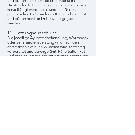
und dürfen zu keiner Zeit und unter keinen
Umständen fotomechanisch oder elektronisch
vervielfältigt werden; sie sind nur für den
persönlichen Gebrauch des Klienten bestimmt
und dürfen nicht an Dritte weitergegeben
werden.
11. Haftungsausschluss
Die jeweilige Ayurvedabehandlung, Workshop-
oder Seminardienstleistung wird nach dem
derzeitigen aktuellen Wissensstand sorgfältig
vorbereitet und durchgeführt. Für erteilten Rat
und die Verwertung der erworbenen Kenntnisse
übernimmt Twinsprojecthappiness keine
Haftung.
Twinsprojecthappiness übernimmt keine
Verantwortung für Nachteile, die sich aufgrund
fehlender Voraussetzungen bei den Teilnehmern
ergeben. Voraussetzung für Behandlungen bzw.
die Teilnahme an einem Workshop oder Seminar
ist die psychische Gesundheit des Klienten.
Weder durch ein Coaching, noch durch
Workshops und Seminare kann von
Twinsprojecthappiness eine Gewährleistung
oder Garantie dafür gegeben werden, dass sich
das Leben des Klienten bzw. seine Vorhaben in
einer bestimmten Weise entwickeln. Auch eine
Haftung für den Geschäftserfolg des Klienten,
die Entwicklung seiner Geschäfte sowie seine
Entscheidungen und die daraus resultierenden