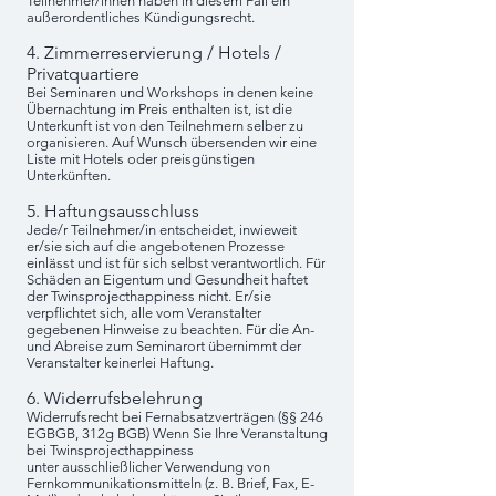
Teilnehmer/innen haben in diesem Fall ein
außerordentliches Kündigungsrecht.
4. Zimmerreservierung / Hotels /
Privatquartiere
Bei Seminaren und Workshops in denen keine
Übernachtung im Preis enthalten ist, ist die
Unterkunft ist von den Teilnehmern selber zu
organisieren. Auf Wunsch übersenden wir eine
Liste mit Hotels oder preisgünstigen
Unterkünften.
5. Haftungsausschluss
Jede/r Teilnehmer/in entscheidet, inwieweit
er/sie sich auf die angebotenen Prozesse
einlässt und ist für sich selbst verantwortlich. Für
Schäden an Eigentum und Gesundheit haftet
der Twinsprojecthappiness nicht. Er/sie
verpflichtet sich, alle vom Veranstalter
gegebenen Hinweise zu beachten. Für die An-
und Abreise zum Seminarort übernimmt der
Veranstalter keinerlei Haftung.
6. Widerrufsbelehrung
Widerrufsrecht bei Fernabsatzverträgen (§§ 246
EGBGB, 312g BGB) Wenn Sie Ihre Veranstaltung
bei Twinsprojecthappiness
unter ausschließlicher Verwendung von
Fernkommunikationsmitteln (z. B. Brief, Fax, E-